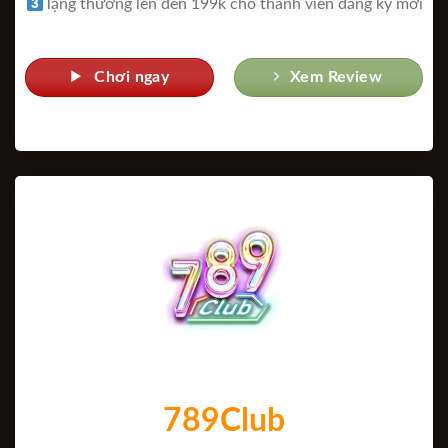
Tặng thưởng lên đến 199k cho thành viên đăng ký mới
Chơi ngay
Xem Review
789Club