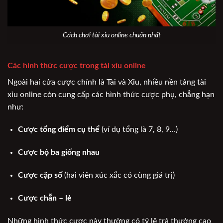
Cách chơi tài xỉu online chuẩn nhất
Các hình thức cược trong tài xỉu online
Ngoài hai cửa cược chính là Tài và Xỉu, nhiều nền tảng tài
xỉu online còn cung cấp các hình thức cược phụ, chẳng hạn
như:
Cược tổng điểm cụ thể
(ví dụ tổng là 7, 8, 9…)
Cược bộ ba giống nhau
Cược cặp số
(hai viên xúc xắc có cùng giá trị)
Cược chẵn – lẻ
Những hình thức cược này thường có tỷ lệ trả thưởng cao