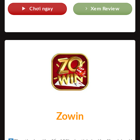
Chơi ngay
Xem Review
Zowin