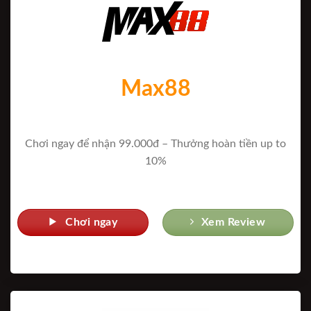
Max88
Chơi ngay để nhận 99.000đ – Thưởng hoàn tiền up to
10%
Chơi ngay
Xem Review