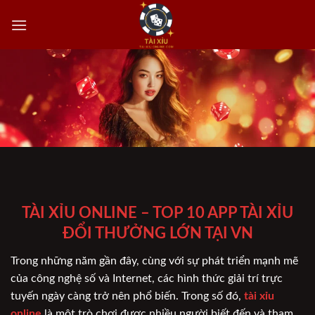
Chuyển
đến
nội
dung
TÀI XỈU ONLINE – TOP 10 APP TÀI XỈU
ĐỔI THƯỞNG LỚN TẠI VN
Trong những năm gần đây, cùng với sự phát triển mạnh mẽ
của công nghệ số và Internet, các hình thức giải trí trực
tuyến ngày càng trở nên phổ biến. Trong số đó,
tài xỉu
online
là một trò chơi được nhiều người biết đến và tham