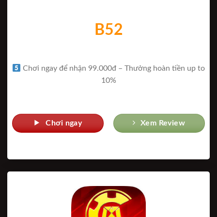
B52
Chơi ngay để nhận 99.000đ – Thưởng hoàn tiền up to
10%
Chơi ngay
Xem Review