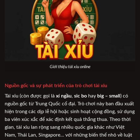
Giới thiệu tài xỉu online
Nguồn gốc và sự phát triển của trò chơi tài xỉu
Tài xỉu (còn được gọi là
xí ngầu
,
sic bo
hay
big – small
) có
nguồn gốc từ Trung Quốc cổ đại. Trò chơi này ban đầu xuất
hiện trong các dịp lễ hội hoặc sinh hoạt cộng đồng, sử dụng
ba viên xúc xắc để xác định kết quả thắng thua. Theo thời
gian, tài xỉu lan rộng sang nhiều quốc gia khác như Việt
Nam, Thái Lan, Singapore… với những biến thể nhỏ về luật